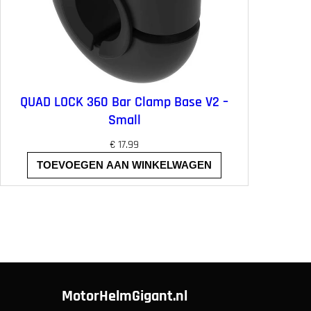
QUAD LOCK 360 Bar Clamp Base V2 –
Small
€
17.99
TOEVOEGEN AAN WINKELWAGEN
MotorHelmGigant.nl