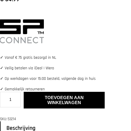
✓
Vanaf € 75 gratis bezorgd in NL
✓
Veilig betalen via iDeal | Wero
✓
Op werkdagen voor 15:00 besteld, volgende dag in huis
✓
Gemakkelijk retourneren
S
TOEVOEGEN AAN
P
WINKELWAGEN
C
O
N
SKU:
53214
N
E
Beschrijving