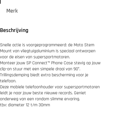
C
T
Merk
™
M
o
t
Beschrijving
o
S
t
Snelle actie is voorgeprogrammeerd: de Moto Stem
e
Mount van vliegtuigaluminium is speciaal ontworpen
m
voor de eisen van supersportmotoren.
M
o
Monteer jouw SP Connect™ Phone Case stevig op jouw
u
clip-on stuur met een simpele draai van 90°.
n
Trillingsdemping biedt extra bescherming voor je
t
telefoon.
S
Deze mobiele telefoonhouder voor supersportmotoren
P
leidt je naar jouw beste nieuwe records. Geniet
C
+
onderweg van een rondom slimme ervaring.
B
tbv: diameter 12 t/m 30mm
l
a
c
k