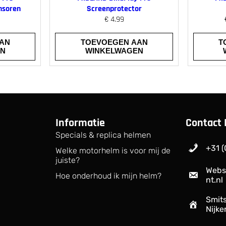
nsoren
Screenprotector
€
4.99
AN
TOEVOEGEN AAN
T
EN
WINKELWAGEN
Informatie
Contact 
Specials & replica helmen
+31 (
Welke motorhelm is voor mij de
juiste?
Webs
Hoe onderhoud ik mijn helm?
nt.nl
Smits
Nijke