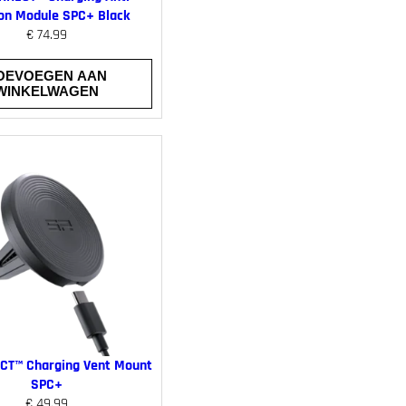
ion Module SPC+ Black
€
74.99
OEVOEGEN AAN
WINKELWAGEN
CT™ Charging Vent Mount
SPC+
€
49.99