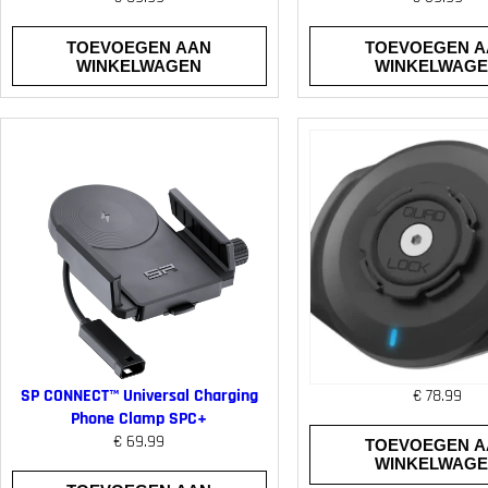
TOEVOEGEN AAN
TOEVOEGEN A
WINKELWAGEN
WINKELWAG
SP CONNECT™ Universal Charging
€
78.99
Phone Clamp SPC+
€
69.99
TOEVOEGEN A
WINKELWAG