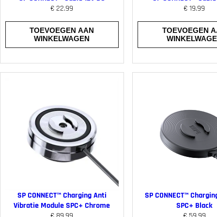
€
22.99
€
19.99
TOEVOEGEN AAN
TOEVOEGEN A
WINKELWAGEN
WINKELWAG
SP CONNECT™ Charging Anti
SP CONNECT™ Chargin
Vibratie Module SPC+ Chrome
SPC+ Black
€
89.99
€
59.99