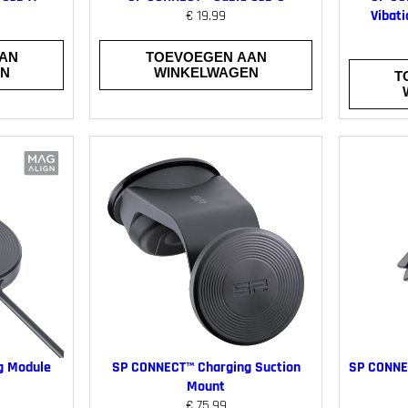
€
19.99
Vibat
AN
TOEVOEGEN AAN
EN
WINKELWAGEN
T
g Module
SP CONNECT™ Charging Suction
SP CONNE
Mount
€
75.99