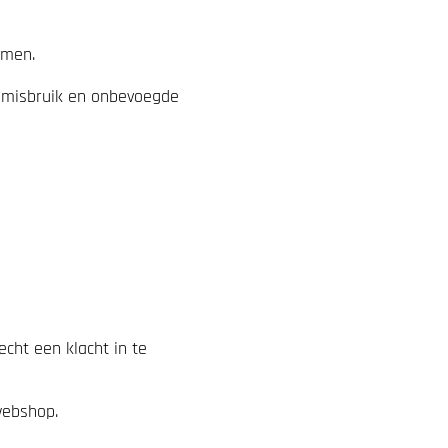
emen.
 misbruik en onbevoegde
cht een klacht in te
webshop.