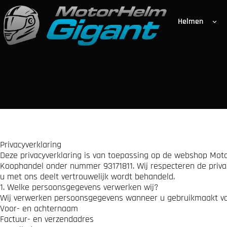
G
a
Helmen
n
a
a
r
d
e
i
n
h
o
u
d
Privacyverklaring
Deze privacyverklaring is van toepassing op de webshop Moto
Koophandel onder nummer 93171811. Wij respecteren de privac
u met ons deelt vertrouwelijk wordt behandeld.
1. Welke persoonsgegevens verwerken wij?
Wij verwerken persoonsgegevens wanneer u gebruikmaakt va
Voor- en achternaam
Factuur- en verzendadres