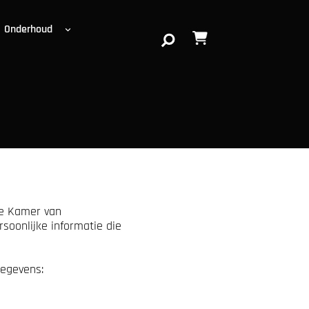
Onderhoud
S
e
a
r
c
h
de Kamer van
soonlijke informatie die
egevens: