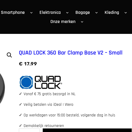
Smartphone
Elektronica
Bagage
Kleding
Onze merken
QUAD LOCK 360 Bar Clamp Base V2 – Small
€
17.99
✓
Vanaf € 75 gratis bezorgd in NL
✓
Veilig betalen via iDeal | Wero
✓
Op werkdagen voor 15:00 besteld, volgende dag in huis
✓
Gemakkelijk retourneren
Q