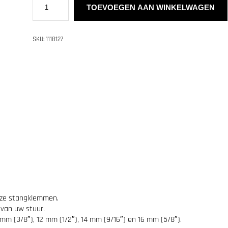
U
TOEVOEGEN AAN WINKELWAGEN
A
D
L
SKU:
1118127
O
C
K
3
6
0
B
a
r
C
l
a
m
p
B
a
s
nze stangklemmen.
e
 van uw stuur.
V
2
mm (3/8″), 12 mm (1/2″), 14 mm (9/16″) en 16 mm (5/8″).
–