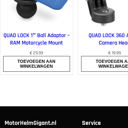
QUAD LOCK 1″ Ball Adaptor –
QUAD LOCK 360 A
RAM Motorcycle Mount
Camera Hea
€
29.99
€
19.99
TOEVOEGEN AAN
TOEVOEGEN A
WINKELWAGEN
WINKELWAG
MotorHelmGigant.nl
Service