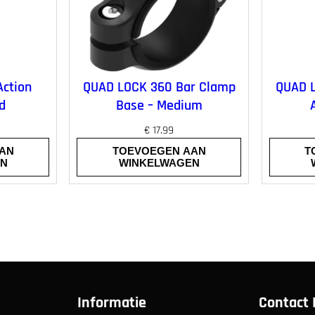
ction
QUAD LOCK 360 Bar Clamp
QUAD L
d
Base – Medium
€
17.99
AN
TOEVOEGEN AAN
T
EN
WINKELWAGEN
Informatie
Contact 