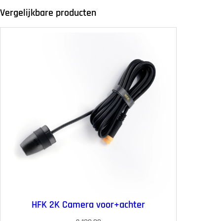
t
Vergelijkbare producten
a
l
HFK 2K Camera voor+achter