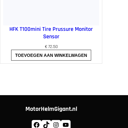
HFK T100mini Tire Prussure Monitor
Sensor
€
72.50
TOEVOEGEN AAN WINKELWAGEN
MotorHelmGigant.nl
Facebook
TikTok
Instagram
YouTube