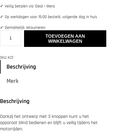
✓
Veilig betalen via iDeal | Wero
✓
Op werkdagen voor 15:00 besteld, volgende dag in huis
✓
Gemakkelijk retourneren
H
TOEVOEGEN AAN
F
WINKELWAGEN
K
K
2
SKU:
K22
2
W
Beschrijving
i
r
Merk
e
l
e
s
Beschrijving
s
R
e
Dankzij het ontwerp met 3 knoppen kunt u het
m
apparaat blind bedienen en blijft u veilig tijdens het
o
motorrijden.
t