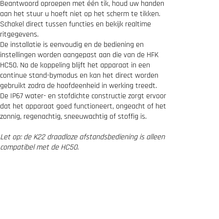
e
Beantwoord oproepen met één tik, houd uw handen
C
aan het stuur
u hoeft niet op het scherm te tikken.
o
Schakel direct tussen functies en bekijk realtime
n
ritgegevens.
t
De installatie is eenvoudig en de bediening en
r
instellingen worden aangepast aan die van de HFK
o
l
HC50. Na de koppeling blijft het apparaat in een
f
continue stand-bymodus en kan het direct worden
o
gebruikt zodra de hoofdeenheid in werking treedt.
r
De IP67 water- en stofdichte constructie zorgt ervoor
H
dat het apparaat goed functioneert, ongeacht of het
C
zonnig, regenachtig, sneeuwachtig of stoffig is.
5
0
/
Let op: de K22 draadloze afstandsbediening is alleen
H
compatibel met de HC50.
C
5
0
R
M
a
a
n