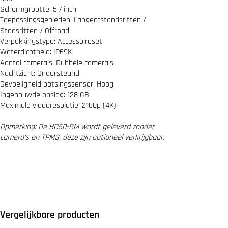
c
Schermgrootte: 5,7 inch
l
Toepassingsgebieden: Langeafstandsritten /
e
Stadsritten / Offroad
B
Verpakkingstype: Accessoireset
i
Waterdichtheid: IP69K
k
e
Aantal camera’s: Dubbele camera’s
p
Nachtzicht: Ondersteund
l
Gevoeligheid botsingssensor: Hoog
a
Ingebouwde opslag: 128 GB
y
Maximale videoresolutie: 2160p (4K)
w
i
t
Opmerking: De HC50-RM wordt geleverd zonder
h
camera’s en TPMS, deze zijn optioneel verkrijgbaar.
Q
u
i
c
k
-
R
e
Vergelijkbare producten
l
e