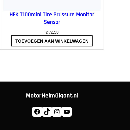
HFK T100mini Tire Prussure Monitor
Sensor
€
72.50
TOEVOEGEN AAN WINKELWAGEN
MotorHelmGigant.nl
Facebook
TikTok
Instagram
YouTube