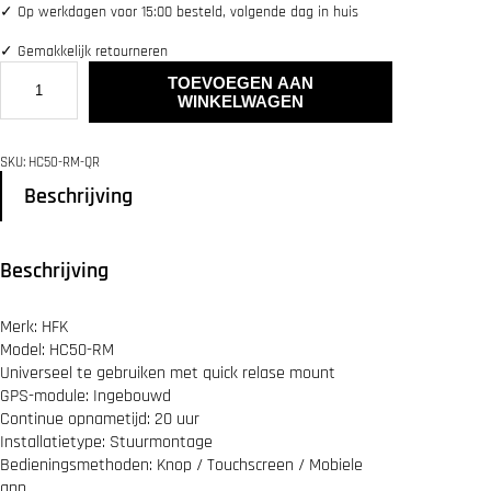
✓
Op werkdagen voor 15:00 besteld, volgende dag in huis
✓
Gemakkelijk retourneren
H
TOEVOEGEN AAN
F
WINKELWAGEN
K
H
C
SKU:
HC50-RM-QR
5
0
Beschrijving
-
R
M
Beschrijving
S
m
a
Merk:
HFK
r
t
Model:
HC50-RM
M
Universeel te gebruiken met quick relase mount
o
GPS-module: Ingebouwd
t
Continue opnametijd: 20 uur
o
Installatietype: Stuurmontage
r
Bedieningsmethoden: Knop / Touchscreen / Mobiele
c
y
app