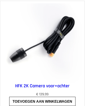
a
s
e
m
o
u
n
t
a
a
n
t
a
l
HFK 2K Camera voor+achter
€
139.99
TOEVOEGEN AAN WINKELWAGEN