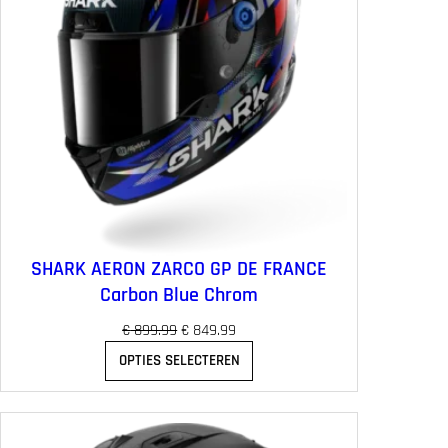
SHARK AERON ZARCO GP DE FRANCE
Carbon Blue Chrom
O
H
€
899.99
€
849.99
o
u
OPTIES SELECTEREN
r
i
s
d
p
i
r
g
o
e