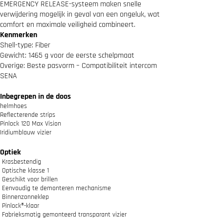
t
EMERGENCY RELEASE-systeem maken snelle
e
verwijdering mogelijk in geval van een ongeluk, wat
C
comfort en maximale veiligheid combineert.
h
Kenmerken
r
Shell-type: Fiber
o
Gewicht: 1465 g voor de eerste schelpmaat
m
a
Overige: Beste pasvorm – Compatibiliteit intercom
a
SENA
n
t
Inbegrepen in de doos
a
helmhoes
l
Reflecterende strips
Pinlock 120 Max Vision
Iridiumblauw vizier
Optiek
Krasbestendig
Optische klasse 1
Geschikt voor brillen
Eenvoudig te demonteren mechanisme
Binnenzonneklep
Pinlock®-klaar
Fabrieksmatig gemonteerd transparant vizier