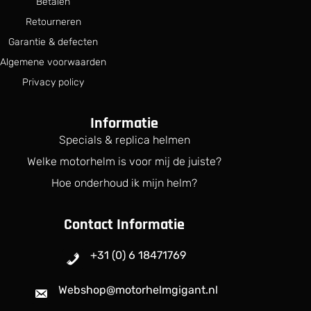
Betalen
:
.
€
Retourneren
Garantie & defecten
7
7
Algemene voorwaarden
9
Privacy policy
.
9
9
Informatie
.
Specials & replica helmen
Welke motorhelm is voor mij de juiste?
Hoe onderhoud ik mijn helm?
Contact Informatie
+31 (0) 6 18471769
Webshop@motorhelmgigant.nl