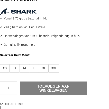
o
u
r
i
s
d
p
i
✓
Vanaf € 75 gratis bezorgd in NL
r
g
o
e
✓
Veilig betalen via iDeal | Wero
n
p
k
r
✓
Op werkdagen voor 15:00 besteld, volgende dag in huis
e
i
l
j
✓
Gemakkelijk retourneren
i
s
j
i
k
s
Selecteer Helm Maat:
e
:
p
€
r
XS
S
M
L
XL
XXL
i
5
j
3
s
9
w
.
S
a
9
TOEVOEGEN AAN
H
s
9
WINKELWAGEN
A
:
.
R
€
K
SKU:
HE1308EDWU
S
6