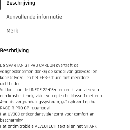
P
Beschrijving
0
A
9
R
.
Aanvullende informatie
T
9
A
9
N
.
Merk
G
T
P
R
Beschrijving
O
S
T
De SPARTAN GT PRO CARBON overtreft de
H
veiligheidsnormen dankzij de schaal van glasvezel en
Y
koolstofvezel, en het EPS-schuim met meerdere
R
dichtheden.
C
Voldoet aan de UNECE 22-06-norm en is voorzien van
a
r
een krasbestendig vizier van optische klasse 1 met een
b
4-punts vergrendelingssysteem, geïnspireerd op het
o
RACE-R PRO GP-racemodel.
n
Het UV380 anticondensvizier zorgt voor comfort en
W
bescherming.
h
Het antimicrobiële ALVEOTECH-textiel en het SHARK
i