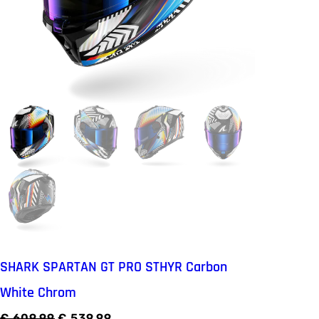
SHARK SPARTAN GT PRO STHYR Carbon
White Chrom
O
H
€
609.99
€
539.99