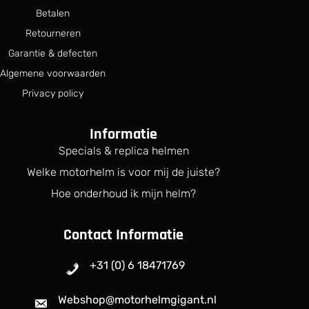
s
9
Betalen
:
.
€
Retourneren
Garantie & defecten
8
6
Algemene voorwaarden
9
Privacy policy
.
9
9
Informatie
.
Specials & replica helmen
Welke motorhelm is voor mij de juiste?
Hoe onderhoud ik mijn helm?
Contact Informatie
+31 (0) 6 18471769
Webshop@motorhelmgigant.nl