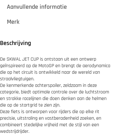
A
.
Aanvullende informatie
L
9
J
9
E
.
Merk
T
C
U
P
Beschrijving
B
L
A
De SKWAL JET CUP is ontstaan ​​uit een ontwerp
N
geïnspireerd op de MotoGP en brengt de aerodynamica
K
die op het circuit is ontwikkeld naar de wereld van
M
straalvliegtuigen.
a
De kenmerkende achterspoiler, zeldzaam in deze
t
B
categorie, biedt optimale controle over de luchtstroom
l
en strakke racelijnen die doen denken aan de helmen
a
die op de startgrid te zien zijn.
c
Deze fiets is ontworpen voor rijders die op elke rit
k
precisie, uitstraling en vastberadenheid zoeken, en
a
combineert stedelijke vrijheid met de stijl van een
a
n
wedstrijdrijder.
t