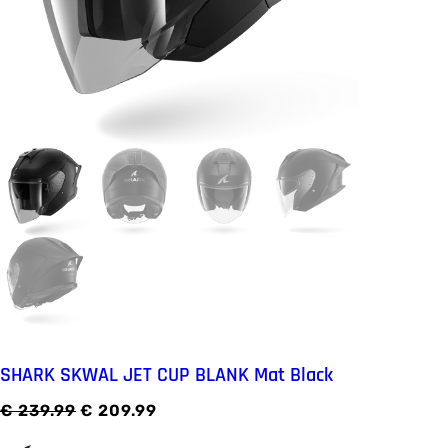
SHARK SKWAL JET CUP BLANK Mat Black
O
H
€
239.99
€
209.99
o
u
r
i