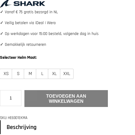
s
d
p
i
✓
Vanaf € 75 gratis bezorgd in NL
r
g
o
e
✓
Veilig betalen via iDeal | Wero
n
p
k
r
✓
Op werkdagen voor 15:00 besteld, volgende dag in huis
e
i
l
j
✓
Gemakkelijk retourneren
i
s
j
i
k
s
Selecteer Helm Maat:
e
:
p
€
r
XS
S
M
L
XL
XXL
i
2
j
0
s
9
w
.
S
a
9
TOEVOEGEN AAN
H
s
9
WINKELWAGEN
A
:
.
R
€
K
SKU:
HE6901EKMA
S
2
K
Beschrijving
3
W
9