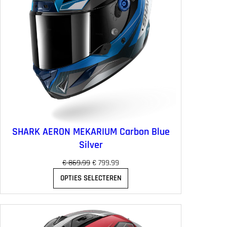
SHARK AERON MEKARIUM Carbon Blue
Silver
O
H
€
869.99
€
799.99
o
u
OPTIES SELECTEREN
r
i
s
d
p
i
r
g
o
e