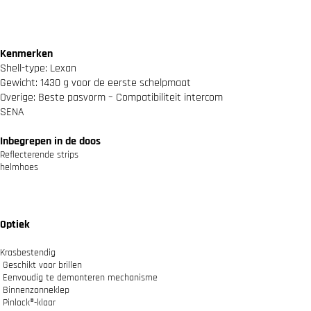
a
l
Kenmerken
Shell-type: Lexan
Gewicht: 1430 g voor de eerste schelpmaat
Overige: Beste pasvorm – Compatibiliteit intercom
SENA
Inbegrepen in de doos
Reflecterende strips
helmhoes
Optiek
Krasbestendig
Geschikt voor brillen
Eenvoudig te demonteren mechanisme
Binnenzonneklep
Pinlock®-klaar