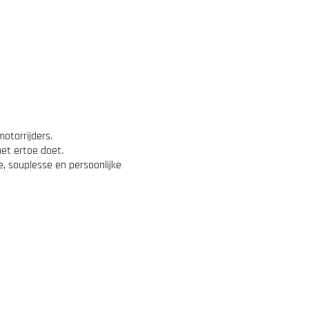
otorrijders.
het ertoe doet.
e, souplesse en persoonlijke