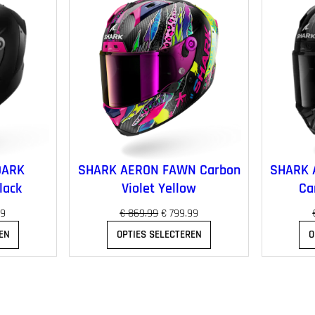
DARK
SHARK AERON FAWN Carbon
SHARK 
lack
Violet Yellow
Ca
H
O
H
99
€
869.99
€
799.99
u
o
u
EN
OPTIES SELECTEREN
O
i
r
i
d
s
d
i
p
i
g
r
g
e
o
e
p
n
p