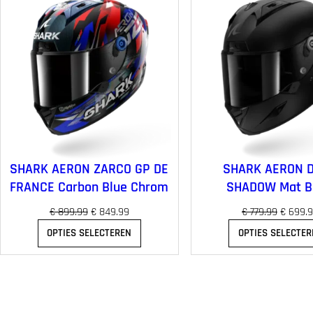
SHARK AERON ZARCO GP DE
SHARK AERON 
FRANCE Carbon Blue Chrom
SHADOW Mat B
O
H
O
€
899.99
€
849.99
€
779.99
€
699.
o
u
o
OPTIES SELECTEREN
OPTIES SELECTER
r
i
r
s
d
s
p
i
p
r
g
r
o
e
o
n
p
n