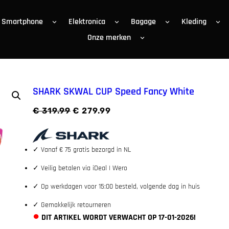
Smartphone
Elektronica
Bagage
Kleding
Onze merken
SHARK SKWAL CUP Speed Fancy White
O
H
€
319.99
€
279.99
o
u
r
i
s
d
p
i
✓
Vanaf € 75 gratis bezorgd in NL
r
g
o
e
✓
Veilig betalen via iDeal | Wero
n
p
k
r
✓
Op werkdagen voor 15:00 besteld, volgende dag in huis
e
i
l
j
✓
Gemakkelijk retourneren
i
s
j
i
●
DIT ARTIKEL WORDT VERWACHT OP 17-01-2026!
k
s