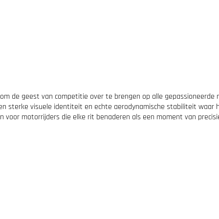
n
c
y
W
h
i
t
e
a
a
n
om de geest van competitie over te brengen op alle gepassioneerde m
t
en sterke visuele identiteit en echte aerodynamische stabiliteit waar 
a
n voor motorrijders die elke rit benaderen als een moment van precisi
l