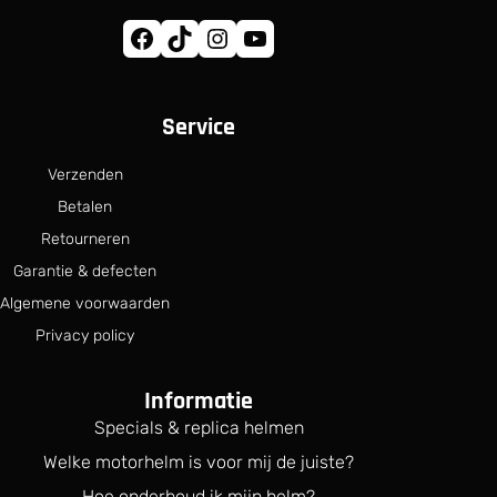
k
s
e
:
Facebook
TikTok
Instagram
YouTube
p
€
r
i
6
j
9
Service
s
9
w
.
a
9
Verzenden
s
9
Betalen
:
.
€
Retourneren
Garantie & defecten
7
7
Algemene voorwaarden
9
Privacy policy
.
9
9
Informatie
.
Specials & replica helmen
Welke motorhelm is voor mij de juiste?
Hoe onderhoud ik mijn helm?