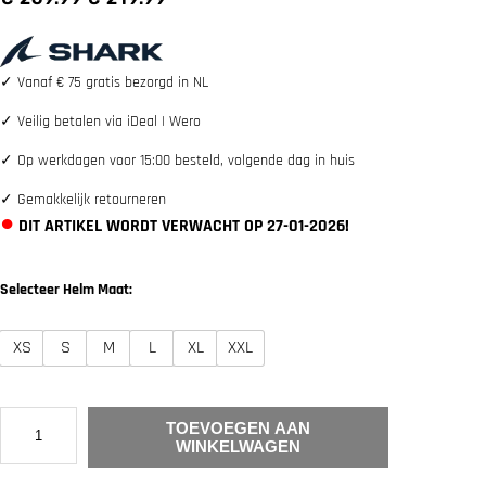
o
u
r
i
s
d
p
i
✓
Vanaf € 75 gratis bezorgd in NL
r
g
o
e
✓
Veilig betalen via iDeal | Wero
n
p
k
r
✓
Op werkdagen voor 15:00 besteld, volgende dag in huis
e
i
l
j
✓
Gemakkelijk retourneren
i
s
j
i
●
DIT ARTIKEL WORDT VERWACHT OP 27-01-2026!
k
s
e
:
p
€
Selecteer Helm Maat:
r
i
2
j
1
XS
S
M
L
XL
XXL
s
9
w
.
a
9
s
9
S
:
.
TOEVOEGEN AAN
H
€
WINKELWAGEN
A
R
2