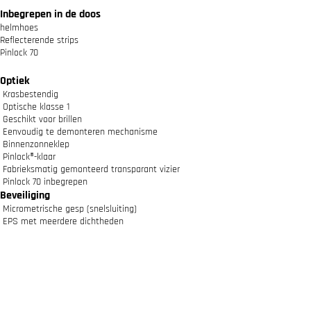
Inbegrepen in de doos
helmhoes
Reflecterende strips
Pinlock 70
Optiek
Krasbestendig
Optische klasse 1
Geschikt voor brillen
Eenvoudig te demonteren mechanisme
Binnenzonneklep
Pinlock®-klaar
Fabrieksmatig gemonteerd transparant vizier
Pinlock 70 inbegrepen
Beveiliging
Micrometrische gesp (snelsluiting)
EPS met meerdere dichtheden