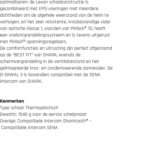
optimaliseren: de Lexan schaalconstructie is
n
gecombineerd met EPS-voeringen met meerdere
t
h
dichtheden om de algehele weerstand van de helm te
r
verhogen, en het zeer resistente, krasbestendige vizier
a
van optische klasse 1, voorzien van Pinlock® 70, heeft
c
een snelontgrendelingssysteem en is tevens uitgerust
i
met Pinlock®-spanningsregelaars.
t
De comfortfuncties en uitrusting zijn perfect afgestemd
e
S
op de “BEST FIT” van SHARK, evenals de
i
schermvergrendeling in de ventilatiestand en het
l
geïntegreerde kras- en condenswerende zonnevizier. De
v
D-SKWAL 3 is bovendien compatibel met de SENA
e
intercom van SHARK.
r
a
a
n
Kenmerken
t
Type schaal: Thermoplastisch
a
Gewicht: 1540 g voor de eerste schelpmaat
l
Overige:
Compatibele intercom Sharktooth® –
Compatibele intercom SENA