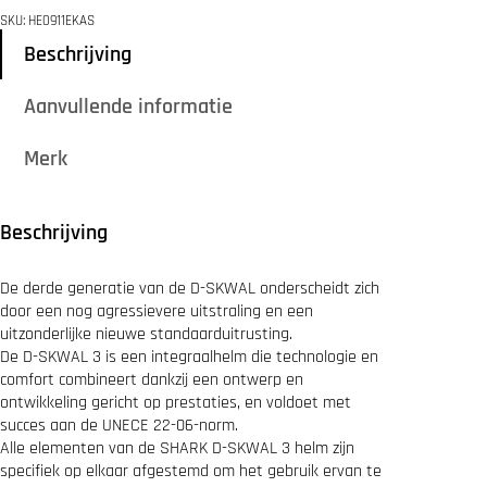
K
6
SKU:
HE0911EKAS
D
9
.
-
Beschrijving
9
S
9
K
.
Aanvullende informatie
W
A
L
Merk
3
S
H
I
Beschrijving
E
V
E
De derde generatie van de D-SKWAL onderscheidt zich
R
door een nog agressievere uitstraling en een
M
uitzonderlijke nieuwe standaarduitrusting.
a
De D-SKWAL 3 is een integraalhelm die technologie en
t
comfort combineert dankzij een ontwerp en
B
l
ontwikkeling gericht op prestaties, en voldoet met
a
succes aan de UNECE 22-06-norm.
c
Alle elementen van de SHARK D-SKWAL 3 helm zijn
k
specifiek op elkaar afgestemd om het gebruik ervan te
A