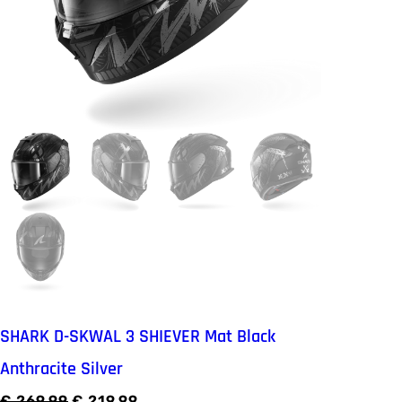
SHARK D-SKWAL 3 SHIEVER Mat Black
Anthracite Silver
O
H
€
269.99
€
219.99