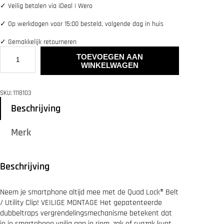
✓
Veilig betalen via iDeal | Wero
✓
Op werkdagen voor 15:00 besteld, volgende dag in huis
✓
Gemakkelijk retourneren
Q
TOEVOEGEN AAN
U
WINKELWAGEN
A
D
L
SKU:
1118103
O
C
Beschrijving
K
B
Merk
e
l
t
/
Beschrijving
B
a
c
Neem je smartphone altijd mee met de Quad Lock® Belt
k
/ Utility Clip! VEILIGE MONTAGE Het gepatenteerde
p
dubbeltraps vergrendelingsmechanisme betekent dat
a
c
je je smartphone veilig aan je riem, zak of rugzak kunt