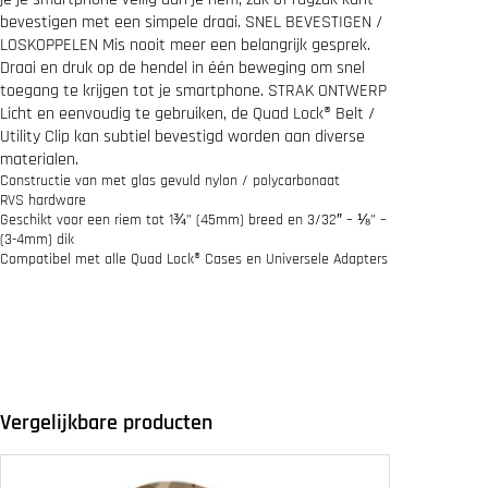
k
bevestigen met een simpele draai. SNEL BEVESTIGEN /
C
LOSKOPPELEN Mis nooit meer een belangrijk gesprek.
l
Draai en druk op de hendel in één beweging om snel
i
toegang te krijgen tot je smartphone. STRAK ONTWERP
p
Licht en eenvoudig te gebruiken, de Quad Lock® Belt /
M
o
Utility Clip kan subtiel bevestigd worden aan diverse
u
materialen.
n
Constructie van met glas gevuld nylon / polycarbonaat
t
RVS hardware
a
Geschikt voor een riem tot 1¾” (45mm) breed en 3/32″ – ⅛” –
a
(3-4mm) dik
n
Compatibel met alle Quad Lock® Cases en Universele Adapters
t
a
l
Vergelijkbare producten