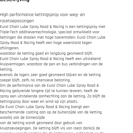
e
S
p
High performance kettingspray voor weg- en
r
racetoepassingen
a
Eurol Chain Lube Spray Road & Racing is een kettingspray met
y
Triple-Tech additieventechnologie, speciaal ontwikkeld voor
R
kettingen die draaien met hoge toerentallen. Eurol Chain Lube
o
Spray Road & Racing heeft een hoge weerstand tegen
a
afslingeren,
d
waardoor de ketting goed en langdurig gesmeerd blijft.
&
Eurol Chain Lube Spray Road & Racing heeft een uitstekend
R
kruipvermogen, waardoor de pen en bus verbindingen van de
a
ketting,
c
evenals de lagers zeer goed gesmeerd blijven en de ketting
i
soepel blijft, zelfs na intensieve belasting.
n
Om de performance van de Eurol Chain Lube Spray Road &
g
Racing gedurende langere tijd te kunnen leveren, heeft de
a
spray een uitstekende aanhechting aan de ketting. Zo blijft de
a
kettingspray door weer en wind op zijn plaats.
n
De Eurol Chain Lube Spray Road & Racing brengt een
t
beschermende coating aan op de buitenzijde van de ketting,
a
waarbij ook de binnenzijde
l
van de ketting wordt gesmeerd door gebruik van
kruiptoevoegingen. De ketting blijft vrij van roest dankzij de