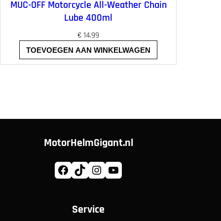
MUC-OFF Motorcycle All-Weather Chain
Lube 400ml
€
14.99
TOEVOEGEN AAN WINKELWAGEN
MotorHelmGigant.nl
Facebook
TikTok
Instagram
YouTube
Service