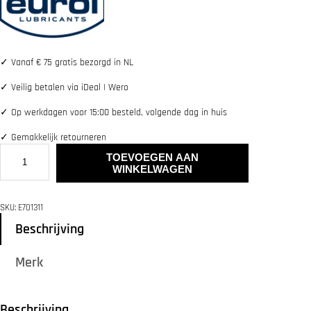
✓
Vanaf € 75 gratis bezorgd in NL
✓
Veilig betalen via iDeal | Wero
✓
Op werkdagen voor 15:00 besteld, volgende dag in huis
✓
Gemakkelijk retourneren
E
TOEVOEGEN AAN
U
WINKELWAGEN
R
O
L
SKU:
E701311
C
h
Beschrijving
a
i
Merk
n
L
u
b
Beschrijving