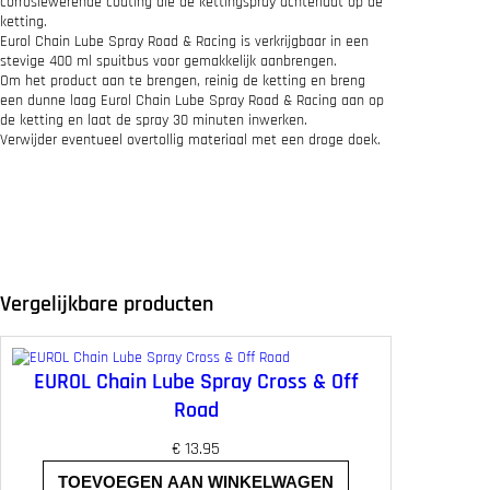
corrosiewerende coating die de kettingspray achterlaat op de
ketting.
Eurol Chain Lube Spray Road & Racing is verkrijgbaar in een
stevige 400 ml spuitbus voor gemakkelijk aanbrengen.
Om het product aan te brengen, reinig de ketting en breng
een dunne laag Eurol Chain Lube Spray Road & Racing aan op
de ketting en laat de spray 30 minuten inwerken.
Verwijder eventueel overtollig materiaal met een droge doek.
Vergelijkbare producten
EUROL Chain Lube Spray Cross & Off
Road
€
13.95
TOEVOEGEN AAN WINKELWAGEN