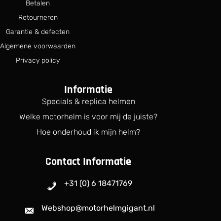
Betalen
2
Retourneren
6
Garantie & defecten
9
.
Algemene voorwaarden
9
Privacy policy
9
.
Informatie
Specials & replica helmen
Welke motorhelm is voor mij de juiste?
Hoe onderhoud ik mijn helm?
Contact Informatie
+31 (0) 6 18471769
Webshop@motorhelmgigant.nl