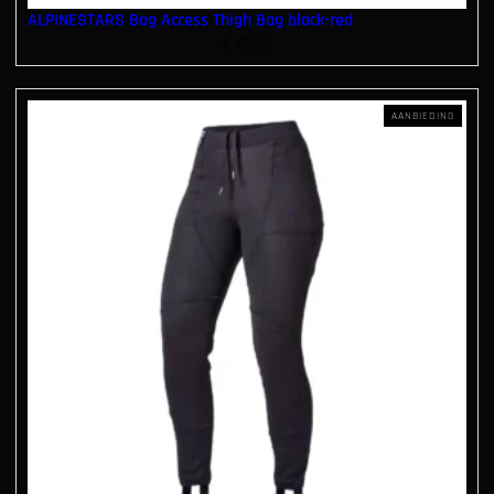
ALPINESTARS Bag Access Thigh Bag black-red
€
42.95
P
AANBIEDING
R
O
D
U
C
T
I
N
D
E
U
I
T
V
E
R
K
O
O
P