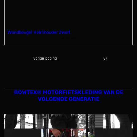
Wandbeugel Helmhouder Zwart
€
27.99
Vorige pagina
1
…
65
66
67
BOWTEX® MOTORFIETSKLEDING VAN DE
VOLGENDE GENERATIE