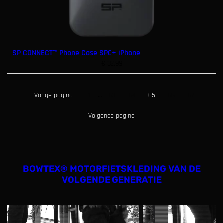
SP CONNECT™ Phone Case SPC+ iPhone
€
32.99
Vorige pagina
1
…
63
64
65
66
67
Volgende pagina
BOWTEX® MOTORFIETSKLEDING VAN DE
VOLGENDE GENERATIE