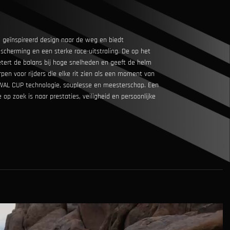
 geïnspireerd design naar de weg en biedt
escherming en een sterke race-uitstraling. De op het
betert de balans bij hoge snelheden en geeft de helm
rpen voor rijders die elke rit zien als een moment van
KWAL CUP technologie, souplesse en meesterschap. Een
 op zoek is naar prestaties, veiligheid en persoonlijke