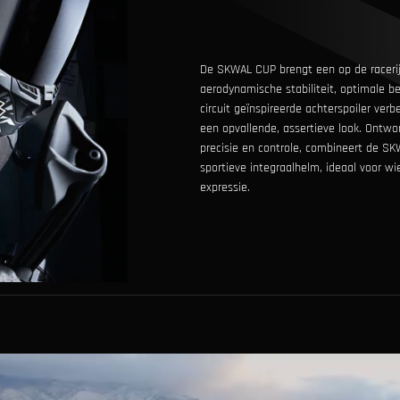
De SKWAL CUP brengt een op de racerij
aerodynamische stabiliteit, optimale b
circuit geïnspireerde achterspoiler ver
een ​​opvallende, assertieve look. Ontwo
precisie en controle, combineert de S
sportieve integraalhelm, ideaal voor wie
expressie.