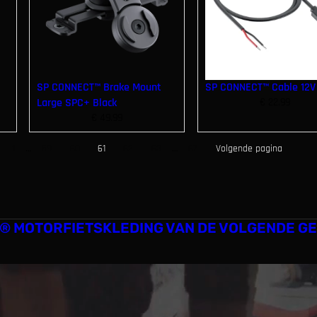
SP CONNECT™ Brake Mount
SP CONNECT™ Cable 12V
Large SPC+ Black
€
22.99
€
49.99
1
…
59
60
61
62
63
…
67
Volgende pagina
® MOTORFIETSKLEDING VAN DE VOLGENDE GE