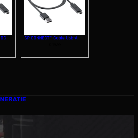
 DC
SP CONNECT™ Cable Usb-A
€
19.99
NERATIE