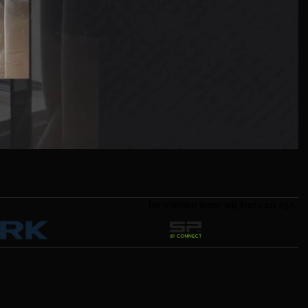
De merken waar wij trots op zijn..