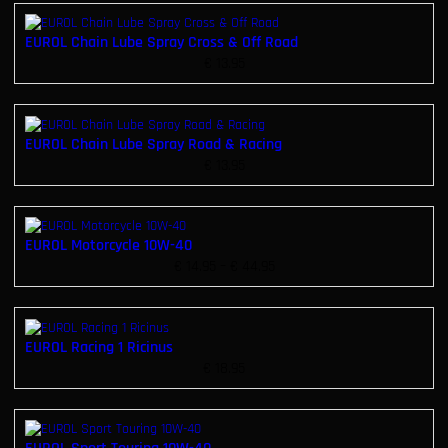
EUROL Chain Lube Spray Cross & Off Road
€
13.95
EUROL Chain Lube Spray Road & Racing
€
13.95
EUROL Motorcycle 10W-40
P
€
14.95
–
€
44.95
r
i
j
s
EUROL Racing 1 Ricinus
k
€
18.95
l
a
s
s