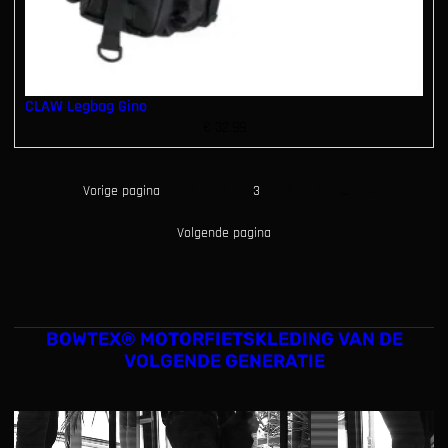
CLAW Legbag Gino
€
32.99
Vorige pagina
1
2
3
4
5
…
67
Volgende pagina
BOWTEX® MOTORFIETSKLEDING VAN DE
VOLGENDE GENERATIE