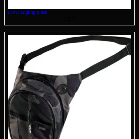
CLAW Legbag Black
€
22.99