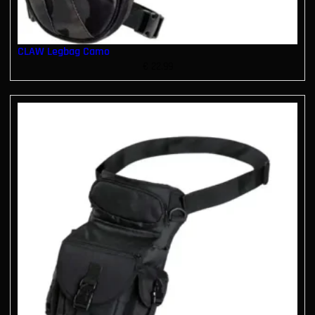
CLAW Legbag Camo
€
22.99