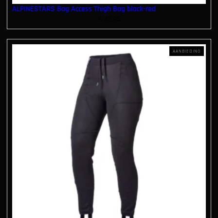
ALPINESTARS Bag Access Thigh Bag black-red
€
42.95
P
AANBIEDING
R
O
D
U
C
T
I
N
D
E
U
I
T
V
E
R
K
O
O
P